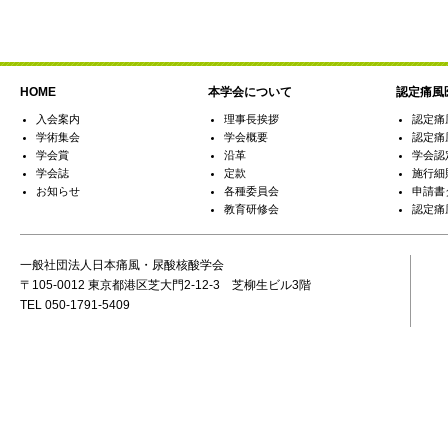
HOME
本学会について
認定痛風
入会案内
理事長挨拶
認定痛
学術集会
学会概要
認定痛
学会賞
沿革
学会認
学会誌
定款
施行細
お知らせ
各種委員会
申請書
教育研修会
認定痛
一般社団法人日本痛風・尿酸核酸学会
〒105-0012 東京都港区芝大門2-12-3 芝柳生ビル3階
TEL 050-1791-5409