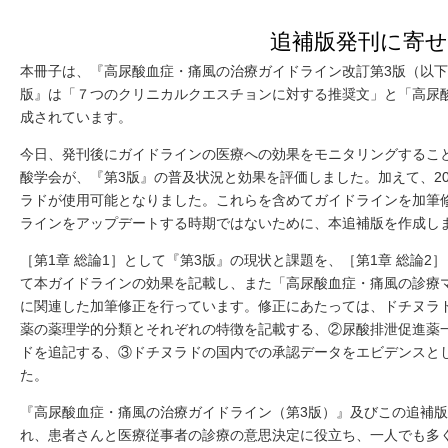
追補版発刊に寄
本冊子は、『高尿酸血症・痛風の治療ガイドライン改訂第3版（以下
版』は「７つのクリニカルクエスチョンに対する推奨文」と「高尿
成されています。
今日、発刊後にガイドラインの医療への効果をモニタリングするこ
酸学会が、『第3版』の普及状況と効果を評価しました。加えて、2
ラドが使用可能となりました。これらを含めてガイドラインを加筆
ラインをアップデートする時期ではないために、本追補版を作成し
［第1章 総論1］として『第3版』の現状と課題を、［第1章 総論
て本ガイドラインの効果を記載し、また「高尿酸血症・痛風の診療
に関連した加筆修正を行っています。修正にあたっては、ドチヌラ
薬の薬理学的分類とそれぞれの特徴を記載する、②尿酸排泄促進薬
ドを追記する、③ドチヌラドの国内での承認データをエビデンスと
た。
『高尿酸血症・痛風の治療ガイドライン（第3版）』及びこの追補版
れ、患者さんと医療従事者の診療の意思決定に役立ち、一人でも多