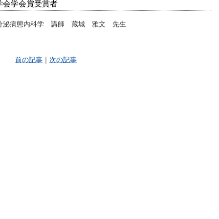
学会学会賞受賞者
分泌病態内科学 講師 藏城 雅文 先生
前の記事
｜
次の記事