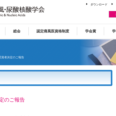
ダウンロード
総会
認定痛風医資格制度
学会賞
学
賞受賞者決定のご報告
決定のご報告