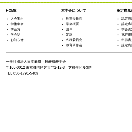
HOME
本学会について
認定痛風
入会案内
理事長挨拶
認定痛
学術集会
学会概要
認定痛
学会賞
沿革
学会認
学会誌
定款
施行細
お知らせ
各種委員会
申請書
教育研修会
認定痛
一般社団法人日本痛風・尿酸核酸学会
〒105-0012 東京都港区芝大門2-12-3 芝柳生ビル3階
TEL 050-1791-5409