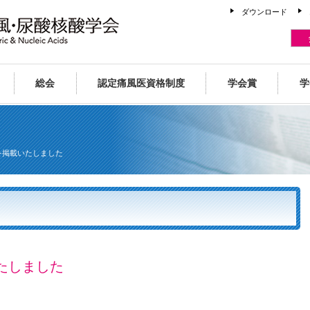
ダウンロード
総会
認定痛風医資格制度
学会賞
学
を掲載いたしました
たしました