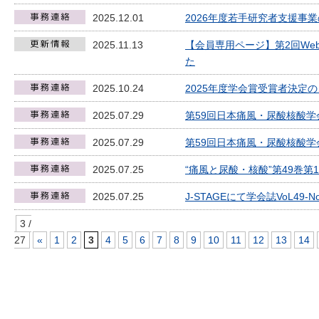
2025.12.01
2026年度若手研究者支援事
2025.11.13
【会員専用ページ】第2回We
た
2025.10.24
2025年度学会賞受賞者決定
2025.07.29
第59回日本痛風・尿酸核酸
2025.07.29
第59回日本痛風・尿酸核酸学
2025.07.25
“痛風と尿酸・核酸”第49巻第
2025.07.25
J-STAGEにて学会誌VoL49
3 /
27
«
1
2
3
4
5
6
7
8
9
10
11
12
13
14