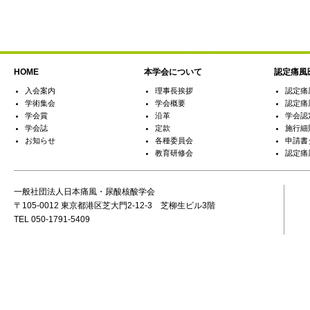
HOME
本学会について
認定痛風
入会案内
理事長挨拶
認定痛
学術集会
学会概要
認定痛
学会賞
沿革
学会認
学会誌
定款
施行細
お知らせ
各種委員会
申請書
教育研修会
認定痛
一般社団法人日本痛風・尿酸核酸学会
〒105-0012 東京都港区芝大門2-12-3 芝柳生ビル3階
TEL 050-1791-5409