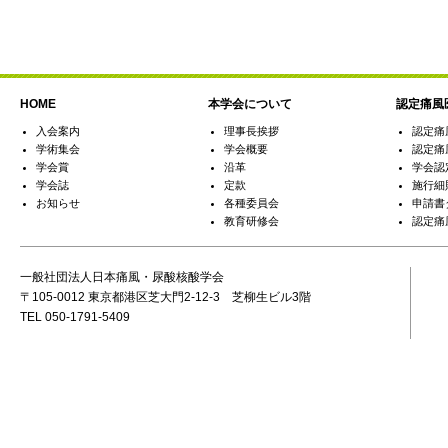
HOME
本学会について
認定痛風
入会案内
理事長挨拶
認定痛
学術集会
学会概要
認定痛
学会賞
沿革
学会認
学会誌
定款
施行細
お知らせ
各種委員会
申請書
教育研修会
認定痛
一般社団法人日本痛風・尿酸核酸学会
〒105-0012 東京都港区芝大門2-12-3 芝柳生ビル3階
TEL 050-1791-5409