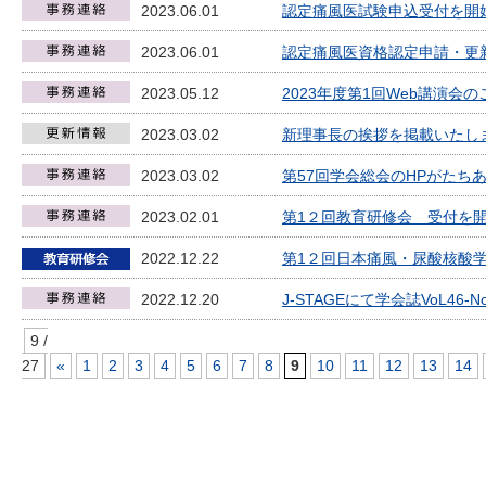
2023.06.01
認定痛風医試験申込受付を開
2023.06.01
認定痛風医資格認定申請・更
2023.05.12
2023年度第1回Web講演会の
2023.03.02
新理事長の挨拶を掲載いたし
2023.03.02
第57回学会総会のHPがたち
2023.02.01
第1２回教育研修会 受付を
2022.12.22
第1２回日本痛風・尿酸核酸
2022.12.20
J-STAGEにて学会誌VoL46
9 /
27
«
1
2
3
4
5
6
7
8
9
10
11
12
13
14