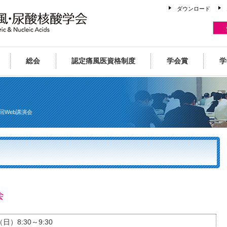
ダウンロード
総会
認定痛風医資格制度
学会賞
学
2回Web講演会
会
日）8:30～9:30