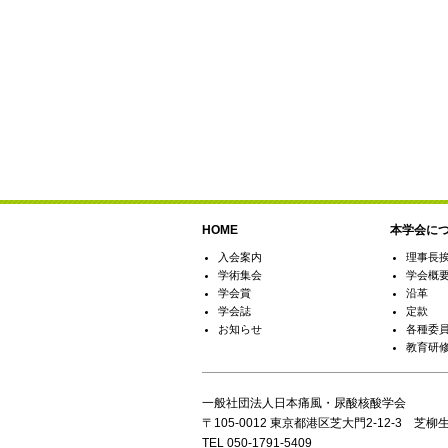
HOME
本学会に
入会案内
理事長
学術集会
学会概
学会賞
沿革
学会誌
定款
お知らせ
各種委
教育研
一般社団法人日本痛風・尿酸核酸学会
〒105-0012 東京都港区芝大門2-12-3 芝柳
TEL 050-1791-5409