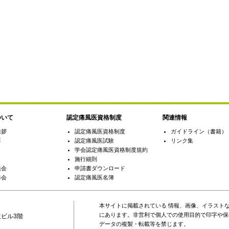
ついて
認定痛風医資格制度
関連情報
挨拶
認定痛風医資格制度
ガイドライン（書籍）
要
認定痛風医試験
リンク集
学会認定痛風医資格制度規約
施行細則
員会
申請書ダウンロード
修会
認定痛風医名簿
本サイトに掲載されている 情報、画像、イラスト
にあります。非営利で個人での使用目的で印字や保
生ビル3階
データの複製・転載等を禁じます。